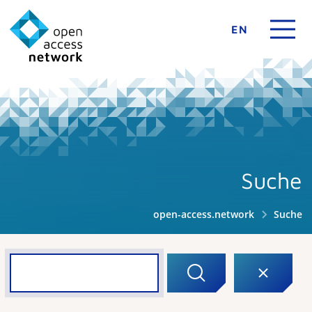
EN
Suche
open-access.network
Suche