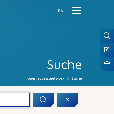
EN
Suche
open-access.network
Suche