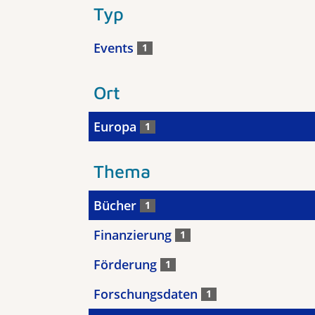
Typ
Events
1
Ort
Europa
1
Thema
Bücher
1
Finanzierung
1
Förderung
1
Forschungsdaten
1