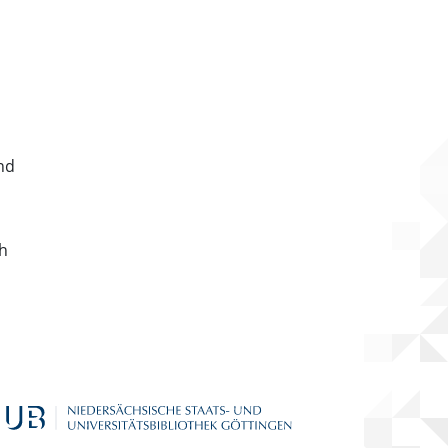
nd
ch