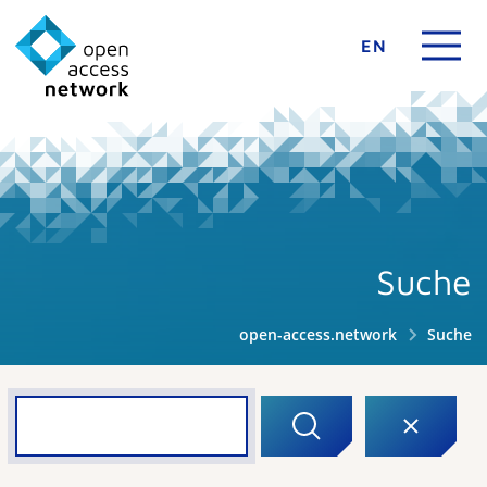
EN
Suche
open-access.network
Suche