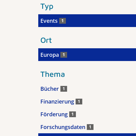
Typ
Events
1
Ort
Europa
1
Thema
Bücher
1
Finanzierung
1
Förderung
1
Forschungsdaten
1