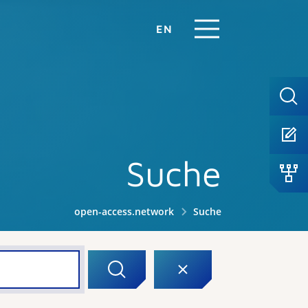
EN
Suche
open-access.network
Suche