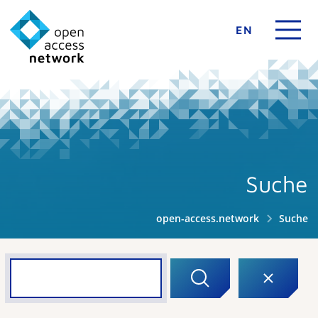
EN
Suche
open-access.network
Suche