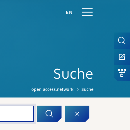
EN
Suche
open-access.network
Suche