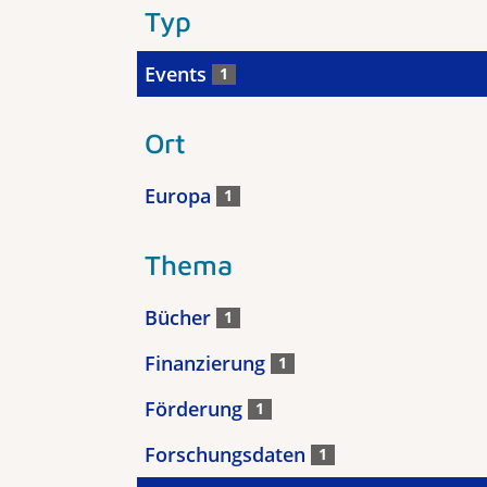
Typ
Events
1
Ort
Europa
1
Thema
Bücher
1
Finanzierung
1
Förderung
1
Forschungsdaten
1