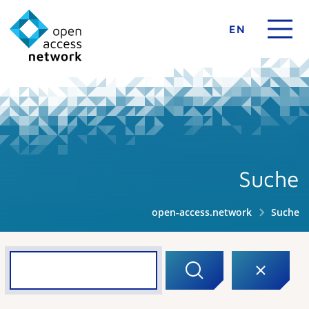
EN
Suche
open-access.network
Suche