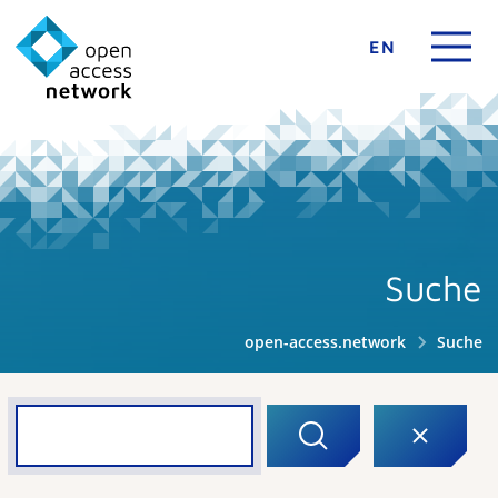
EN
Suche
open-access.network
Suche