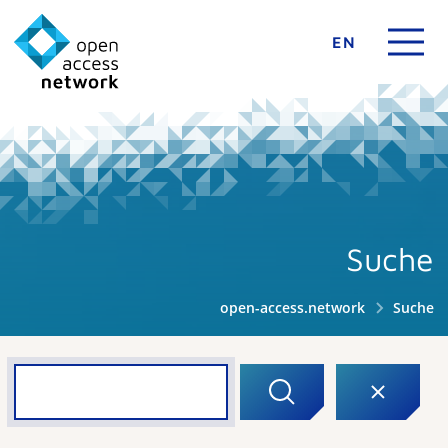
EN
Suche
open-access.network
Suche