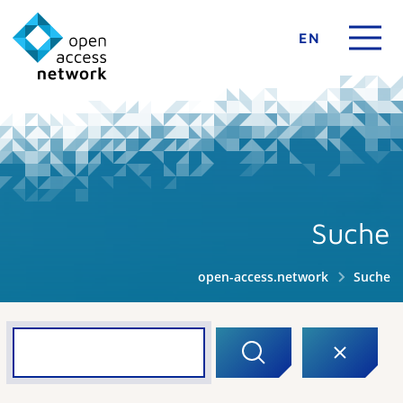
EN
Suche
open-access.network
Suche