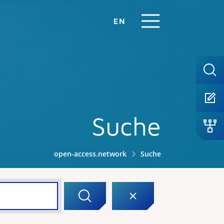
EN
Suche
open-access.network
Suche