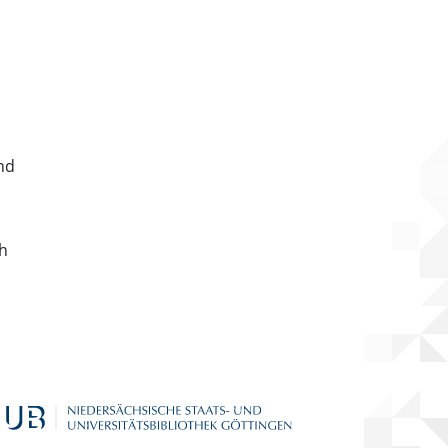
nd
ch