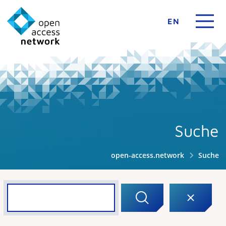
EN
Suche
open-access.network
Suche