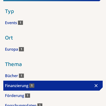
Typ
Events
1
Ort
Europa
1
Thema
Bücher
1
Finanzierung
1
Förderung
1
Forschungsdaten
1