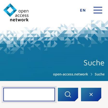
EN
Suche
open-access.network
Suche