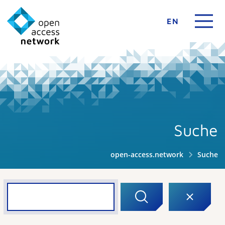
EN
Suche
open-access.network
Suche