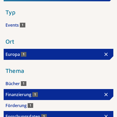
Typ
Events
1
Ort
Europa
1
Thema
Bücher
1
Finanzierung
1
Förderung
1
Forschungsdaten
1