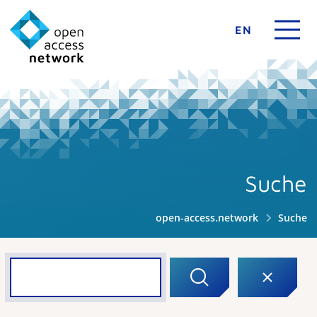
EN
Suche
open-access.network
Suche