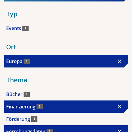
Typ
Events
1
Ort
Europa
1
Thema
Bücher
1
Finanzierung
1
Förderung
1
Forschungsdaten
1