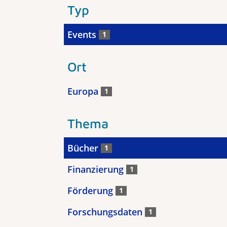
Typ
Events
1
Ort
Europa
1
Thema
Bücher
1
Finanzierung
1
Förderung
1
Forschungsdaten
1