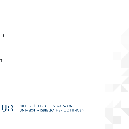
nd
ch