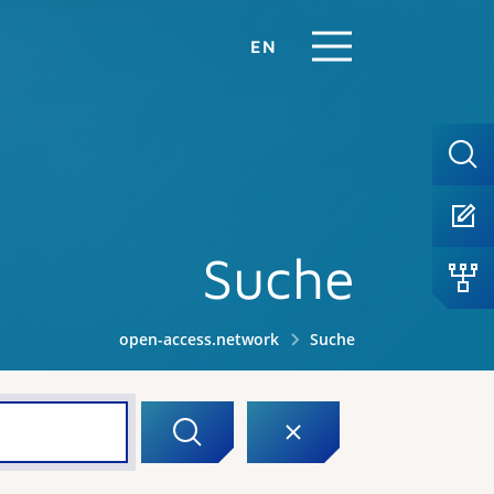
EN
Suche
open-access.network
Suche