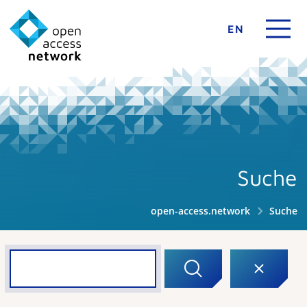
EN
Suche
open-access.network
Suche