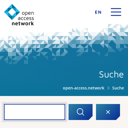
EN
Suche
open-access.network
Suche