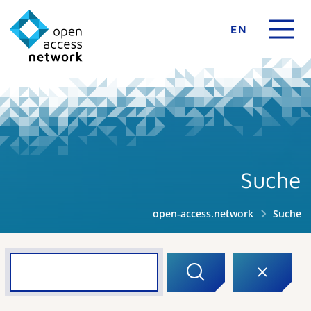
EN
Suche
open-access.network
Suche