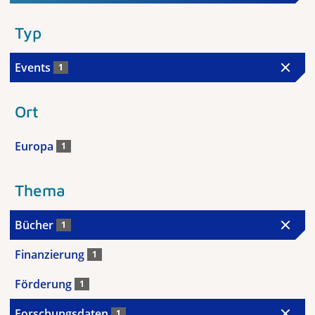
Typ
Events
1
Ort
Europa
1
Thema
Bücher
1
Finanzierung
1
Förderung
1
Forschungsdaten
1