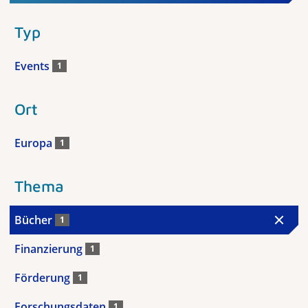
Typ
Events
1
Ort
Europa
1
Thema
Bücher
1
Finanzierung
1
Förderung
1
Forschungsdaten
1