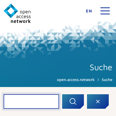
EN
Suche
open-access.network
Suche