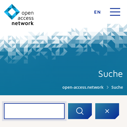
EN
Suche
open-access.network
Suche