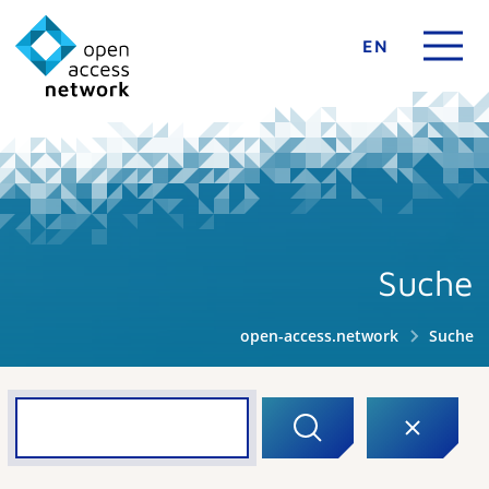
EN
Suche
open-access.network
Suche