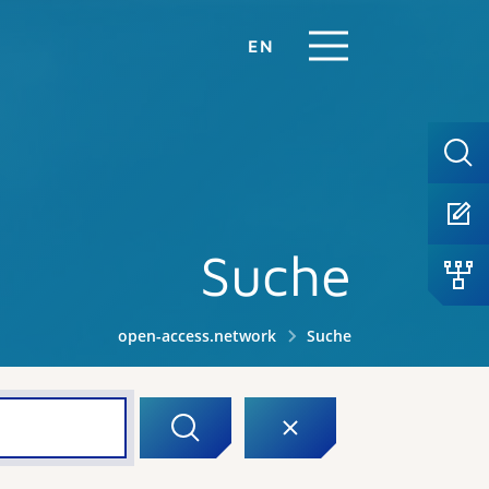
EN
Suche
open-access.network
Suche