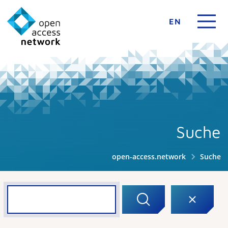
EN
Suche
open-access.network
Suche