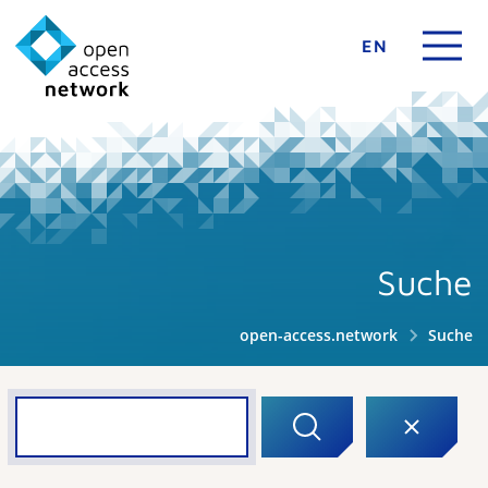
EN
Suche
open-access.network
Suche