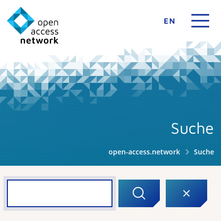
EN
Suche
open-access.network
Suche