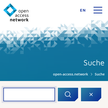
EN
Suche
open-access.network
Suche