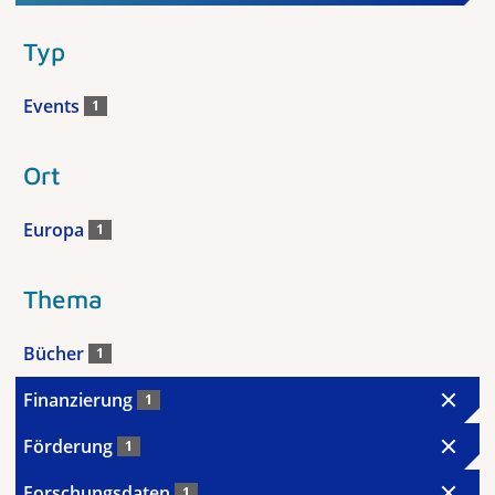
Typ
Events
1
Ort
Europa
1
Thema
Bücher
1
Finanzierung
1
Förderung
1
Forschungsdaten
1