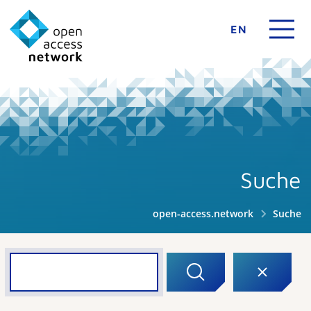
EN
Suche
open-access.network
Suche