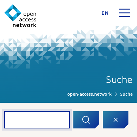
EN
Suche
open-access.network
Suche