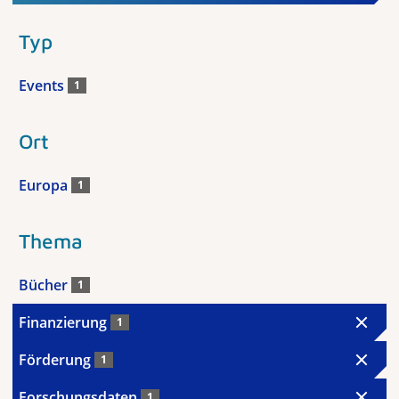
Typ
Events
1
Ort
Europa
1
Thema
Bücher
1
Finanzierung
1
Förderung
1
Forschungsdaten
1