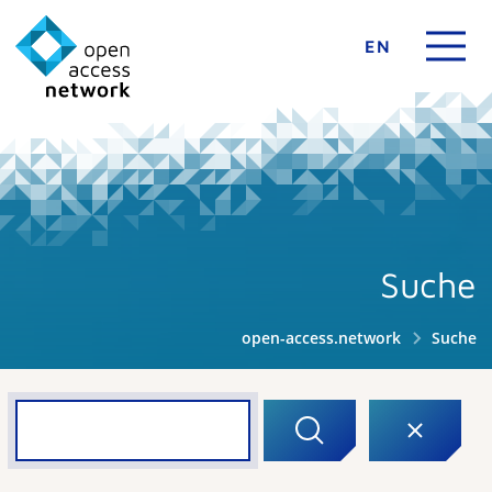
EN
Suche
open-access.network
Suche