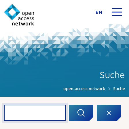
EN
Suche
open-access.network
Suche