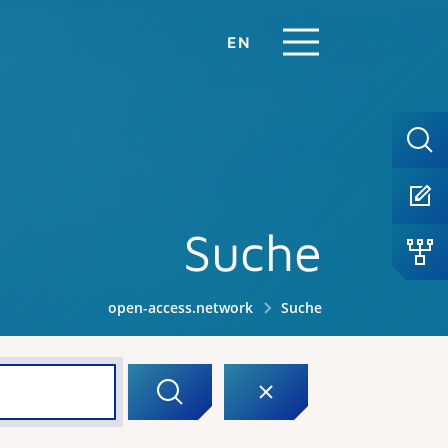
EN
Suche
open-access.network
Suche