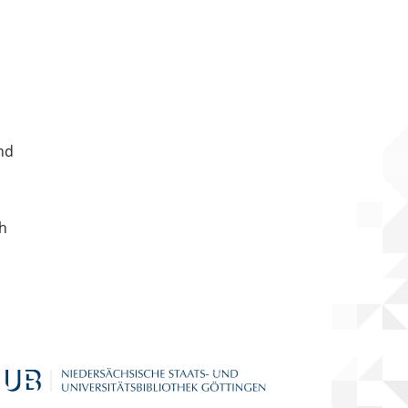
nd
ch