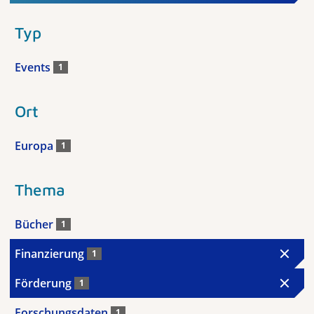
Typ
Events
1
Ort
Europa
1
Thema
Bücher
1
Finanzierung
1
Förderung
1
Forschungsdaten
1