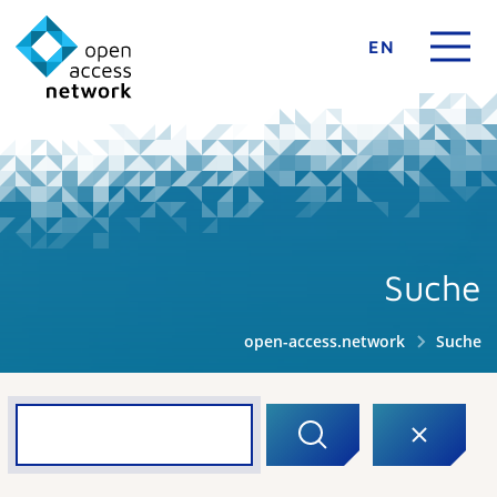
EN
Suche
open-access.network
Suche