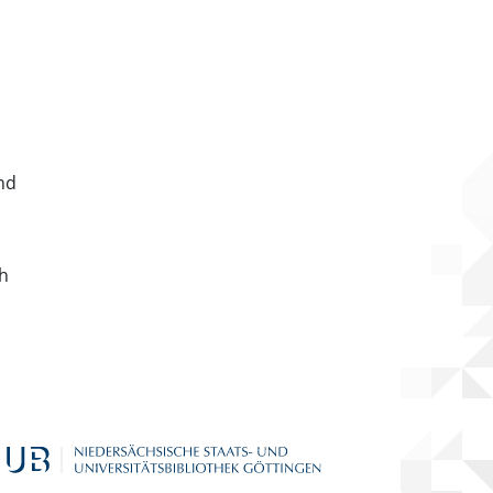
nd
ch