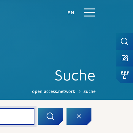
EN
Suche
open-access.network
Suche