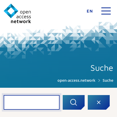
EN
Suche
open-access.network
Suche