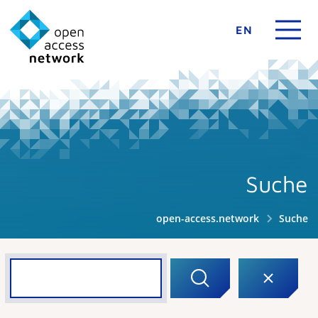
EN
Suche
open-access.network
Suche