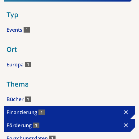
Typ
Events
1
Ort
Europa
1
Thema
Bücher
1
Finanzierung
1
Förderung
1
Forschungsdaten
1