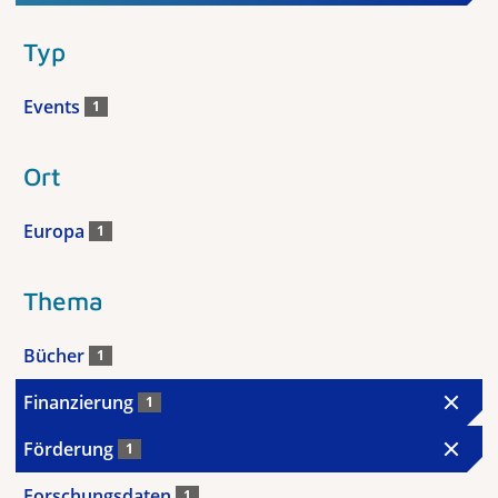
Typ
Events
1
Ort
Europa
1
Thema
Bücher
1
Finanzierung
1
Förderung
1
Forschungsdaten
1