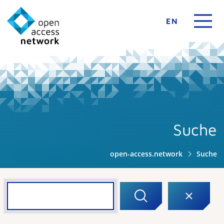
EN
Suche
open-access.network
Suche