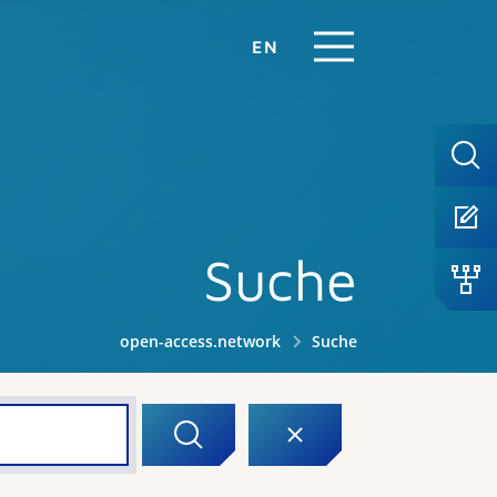
EN
Suche
open-access.network
Suche