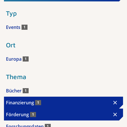
Typ
Events
1
Ort
Europa
1
Thema
Bücher
1
Finanzierung
1
Förderung
1
Forschungsdaten
1