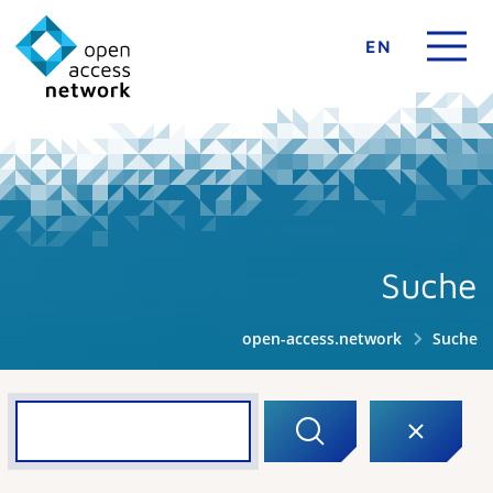
EN
Suche
open-access.network
Suche