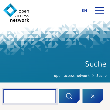
EN
Suche
open-access.network
Suche