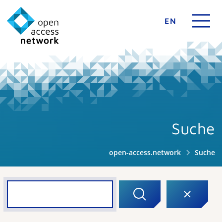
EN
Suche
open-access.network
Suche