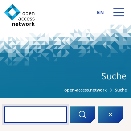
EN
Suche
open-access.network
Suche