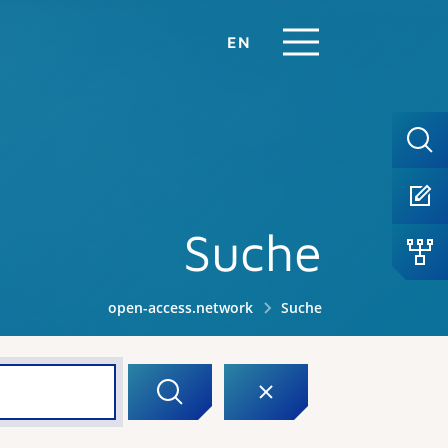
EN
Suche
open-access.network
Suche