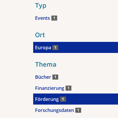
Typ
Events
1
Ort
Europa
1
Thema
Bücher
1
Finanzierung
1
Förderung
1
Forschungsdaten
1