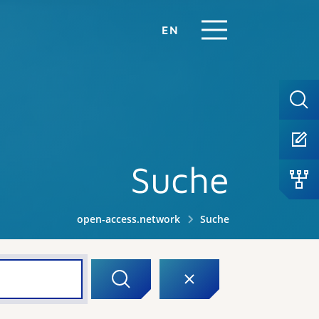
EN
Suche
open-access.network
Suche