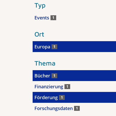
Typ
Events
1
Ort
Europa
1
Thema
Bücher
1
Finanzierung
1
Förderung
1
Forschungsdaten
1