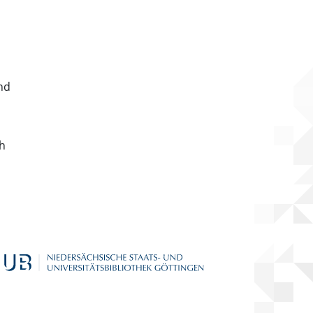
nd
ch