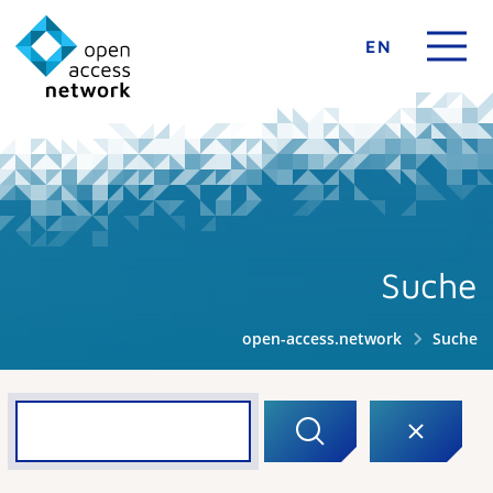
EN
Suche
open-access.network
Suche