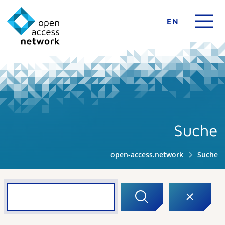
EN
Suche
open-access.network
Suche