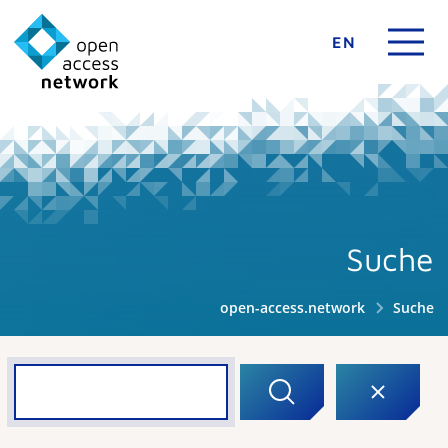
EN
Suche
open-access.network
Suche