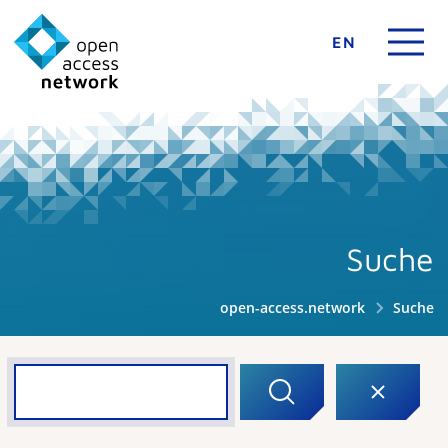
EN
Suche
open-access.network
Suche