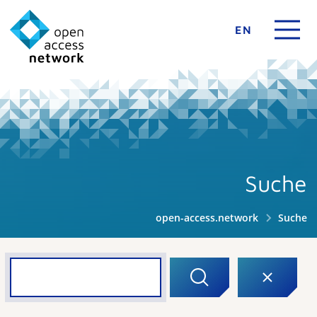
EN
Suche
open-access.network
Suche