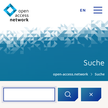
EN
Suche
open-access.network
Suche